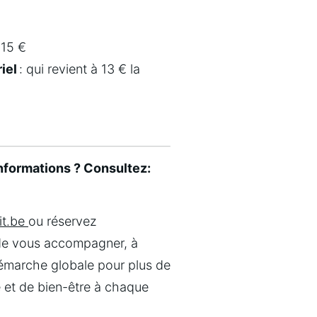
: 15 €
iel
 : qui revient à 13 € la 
Une question ? Besoin d’informations ? Consultez: 
t.be 
ou réservez 
 de vous accompagner, à 
émarche globale pour plus de 
é et de bien-être à chaque 