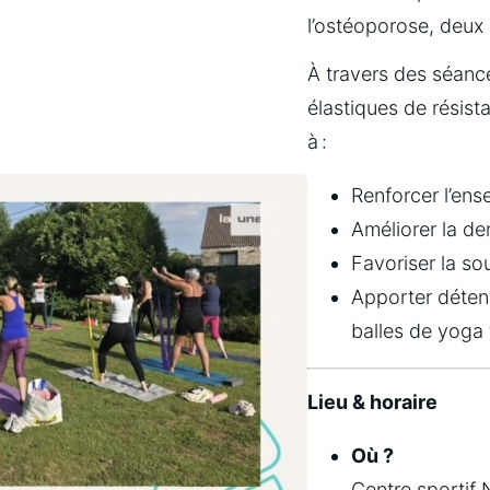
l’ostéoporose, deux 
À travers des séanc
élastiques de résista
à :
Renforcer l’en
Améliorer la de
Favoriser la sou
Apporter détent
balles de yoga
Lieu & horaire
Où ?
Centre sportif 